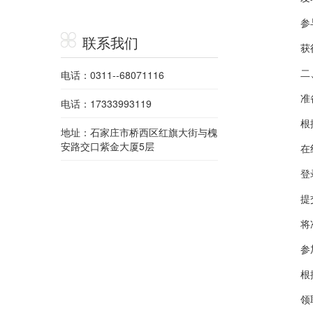
参与重
联系我们
获得
二、
电话：0311--68071116
准备
电话：17333993119
根据河
地址：石家庄市桥西区红旗大街与槐
安路交口紫金大厦5层
在线
登录河
提交
将准备
参加
根据
领取