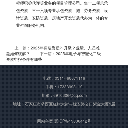
程师职称代评等业务的项目管理公司。集十二项总承
包资质、三十六项专业承包资质、施工劳务资质、设
计资质、安防资质、房地产开发资质代办为一体的专
业咨询服务机构。
上一篇：
2025年房建资质咋升级？业绩、人员难
题如何破解？
下一篇：
2025年电子与智能化二级
资质申报条件有哪些
电话：0311--68071116
手机：17333993119
邮箱：6910306@qq.com
地址：石家庄市桥西区红旗大街与槐安路交口紫金大厦5层
网站备案
冀ICP备19006442号